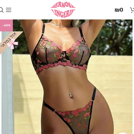
בְּאֲתָר
₪
0
זֶה
מֻפְעֶלֶת
מַעֲרֶכֶת
-60%
"המרכז
הישראלי
לְהַנְגָּשָׁת
אָתָרִים".
הַמְּסַיַּעַת
לִנְגִישׁוּת
הָאֲתָר.
לִפְתִיחַת
תַּפְרִיט
הֵנְּגִישׁוּת
לְחַץ
ALT+0