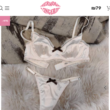
בְּאֲתָר
₪
79
זֶה
מֻפְעֶלֶת
מַעֲרֶכֶת
-41%
"המרכז
הישראלי
לְהַנְגָּשָׁת
אָתָרִים".
הַמְּסַיַּעַת
לִנְגִישׁוּת
הָאֲתָר.
לִפְתִיחַת
תַּפְרִיט
הֵנְּגִישׁוּת
לְחַץ
ALT+0