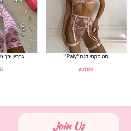
סט סקסי דגם "Paly"
גרביון ירך 
5
₪
189
Join Us