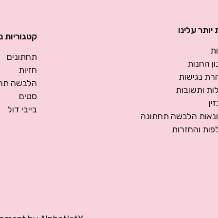
יותר עלינו
קטגוריות נ
ת
תחתונים
ן החנות
חזיות
רת נגישות
הלבשה תחת
ות ותשובות
סטים
ין
בייבי דול
ונאות הלבשה תחתונה
פות והחזרות