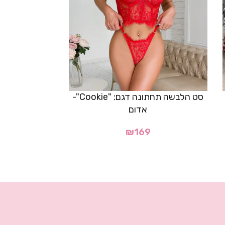
סט הלבשה תחתונה דגם: "Cookie"-
אדום
סט סקסי לכריס
₪
169