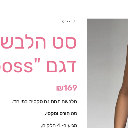
סט הלבשה
דגם "boss"- שחור
₪
169
הלבשה תחתונה סקסית במיוחד.
סט
הורס וסקסי.
מגיע ב- 4 חלקים,