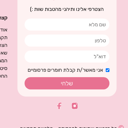
הצטרפי אלינו ותיהני מהטבות שוות :)
קצת 
אודו
תקנו
הצה
שאל
המגז
סיט
אני מאשר/ת קבלת חומרים פרסומיים
החל
שלחי