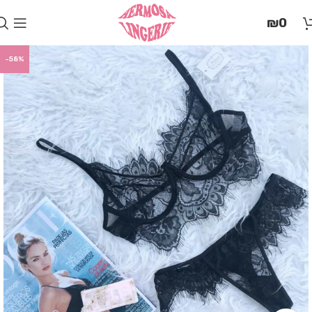
בְּאֲתָר
₪
0
זֶה
מֻפְעֶלֶת
מַעֲרֶכֶת
-58%
"המרכז
הישראלי
לְהַנְגָּשָׁת
אָתָרִים".
הַמְּסַיַּעַת
לִנְגִישׁוּת
הָאֲתָר.
לִפְתִיחַת
תַּפְרִיט
הֵנְּגִישׁוּת
לְחַץ
ALT+0