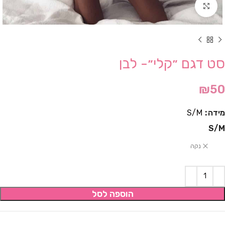
Click to enlarge
סט דגם ״קלי״- לבן
₪
50
מידה
S/M
S/M
נקה
הוספה לסל