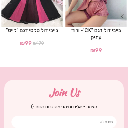
בייבי דול דגם "CK"- ורוד
בייבי דול סקסי דגם "קייט"
עתיק
₪
99
₪
179
₪
99
Join Us
הצטרפי אלינו ותיהני מהטבות שוות :)