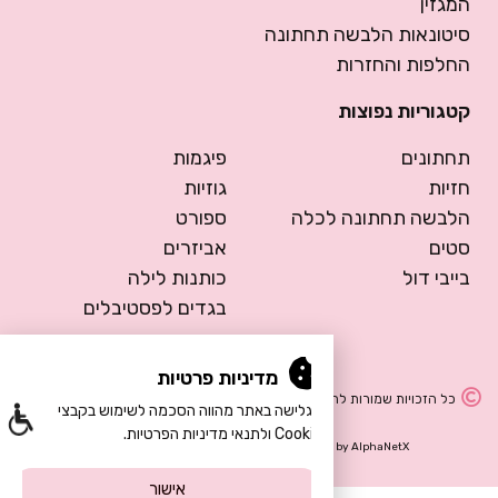
המגזין
סיטונאות הלבשה תחתונה
החלפות והחזרות
קטגוריות נפוצות
תחתונים
פיגמות
חזיות
גוזיות
הלבשה תחתונה לכלה
ספורט
סטים
אביזרים
בייבי דול
כותנות לילה
בגדים לפסטיבלים
מדיניות פרטיות
כל הזכויות שמורות להרמוסה – הלבשה תחתונה
הגלישה באתר מהווה הסכמה לשימוש בקבצי
Cookie ולתנאי מדיניות הפרטיות.
Design by Meital Manor
Development by
AlphaNetX
אישור