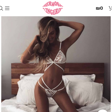
בְּאֲתָר
₪
0
זֶה
מֻפְעֶלֶת
מַעֲרֶכֶת
"המרכז
הישראלי
לְהַנְגָּשָׁת
אָתָרִים".
הַמְּסַיַּעַת
לִנְגִישׁוּת
הָאֲתָר.
לִפְתִיחַת
תַּפְרִיט
הֵנְּגִישׁוּת
לְחַץ
ALT+0