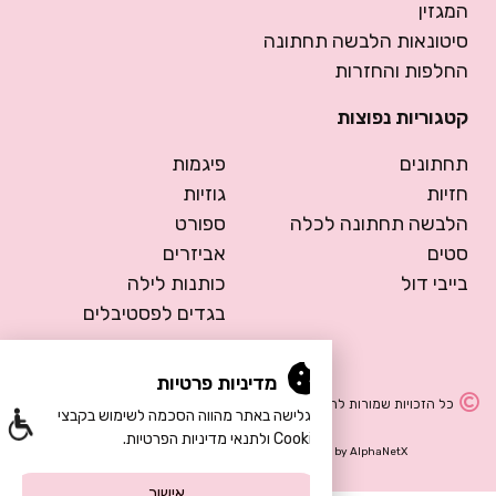
המגזין
סיטונאות הלבשה תחתונה
החלפות והחזרות
קטגוריות נפוצות
תחתונים
פיגמות
חזיות
גוזיות
הלבשה תחתונה לכלה
ספורט
סטים
אביזרים
בייבי דול
כותנות לילה
בגדים לפסטיבלים
מדיניות פרטיות
כל הזכויות שמורות להרמוסה – הלבשה תחתונה
הגלישה באתר מהווה הסכמה לשימוש בקבצי
Cookie ולתנאי מדיניות הפרטיות.
Design by Meital Manor
Development by
AlphaNetX
אישור