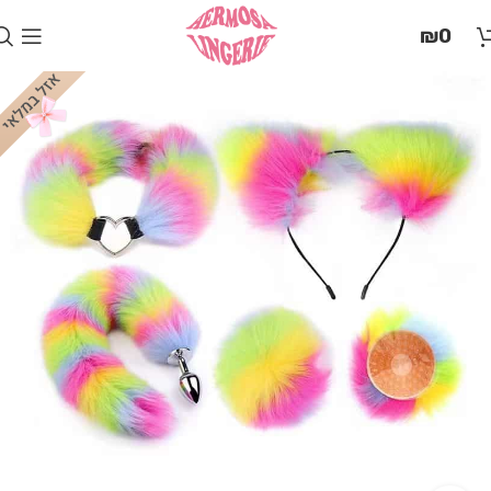
בְּאֲתָר
₪
0
זֶה
מֻפְעֶלֶת
מַעֲרֶכֶת
"המרכז
הישראלי
לְהַנְגָּשָׁת
אָתָרִים".
הַמְּסַיַּעַת
לִנְגִישׁוּת
הָאֲתָר.
לִפְתִיחַת
תַּפְרִיט
הֵנְּגִישׁוּת
לְחַץ
ALT+0