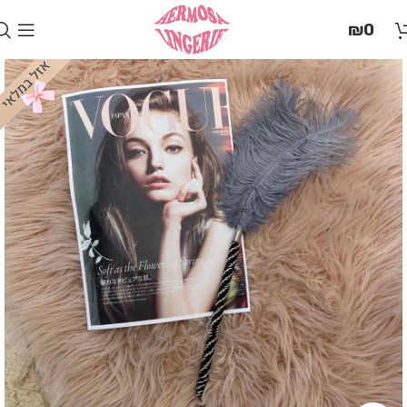
בְּאֲתָר
₪
0
זֶה
מֻפְעֶלֶת
מַעֲרֶכֶת
"המרכז
הישראלי
לְהַנְגָּשָׁת
אָתָרִים".
הַמְּסַיַּעַת
לִנְגִישׁוּת
הָאֲתָר.
לִפְתִיחַת
תַּפְרִיט
הֵנְּגִישׁוּת
לְחַץ
ALT+0