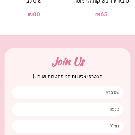
גרביון ירך נשיקות הרמוסה
שוט לב
₪
80
₪
65
Join Us
הצטרפי אלינו ותיהני מהטבות שוות :)