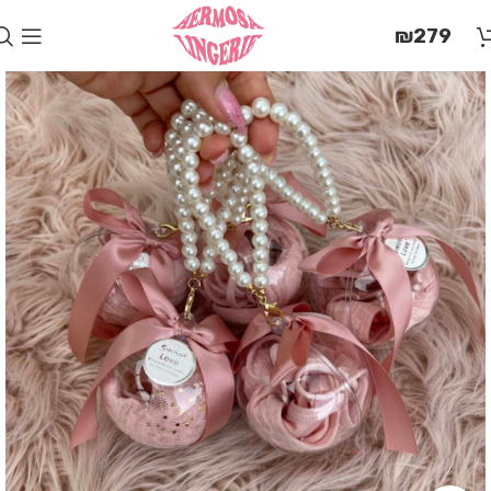
בְּאֲתָר
₪
279
זֶה
מֻפְעֶלֶת
מַעֲרֶכֶת
"המרכז
הישראלי
לְהַנְגָּשָׁת
אָתָרִים".
הַמְּסַיַּעַת
לִנְגִישׁוּת
הָאֲתָר.
לִפְתִיחַת
תַּפְרִיט
הֵנְּגִישׁוּת
לְחַץ
ALT+0