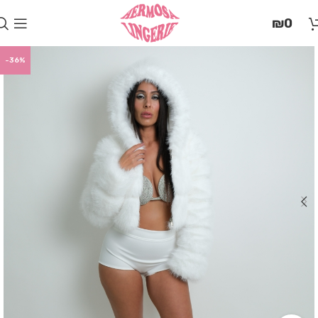
בְּאֲתָר
₪
0
זֶה
מֻפְעֶלֶת
מַעֲרֶכֶת
-36%
"המרכז
הישראלי
לְהַנְגָּשָׁת
אָתָרִים".
הַמְּסַיַּעַת
לִנְגִישׁוּת
הָאֲתָר.
לִפְתִיחַת
תַּפְרִיט
הֵנְּגִישׁוּת
לְחַץ
ALT+0