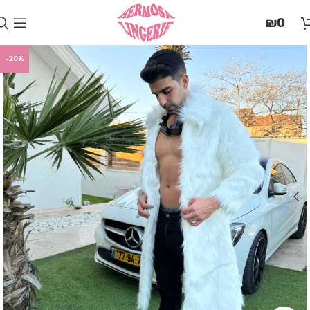
בְּאֲתָר
₪
0
זֶה
מֻפְעֶלֶת
מַעֲרֶכֶת
-20%
"המרכז
הישראלי
לְהַנְגָּשָׁת
אָתָרִים".
הַמְּסַיַּעַת
לִנְגִישׁוּת
הָאֲתָר.
לִפְתִיחַת
תַּפְרִיט
הֵנְּגִישׁוּת
לְחַץ
ALT+0