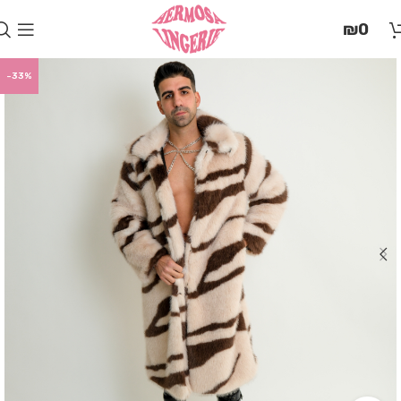
בְּאֲתָר
₪
0
זֶה
מֻפְעֶלֶת
מַעֲרֶכֶת
-33%
"המרכז
הישראלי
לְהַנְגָּשָׁת
אָתָרִים".
הַמְּסַיַּעַת
לִנְגִישׁוּת
הָאֲתָר.
לִפְתִיחַת
תַּפְרִיט
הֵנְּגִישׁוּת
לְחַץ
ALT+0