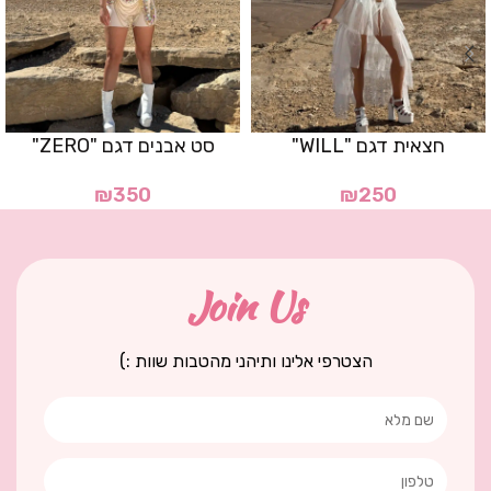
חצאית דגם "WILL"
סט אבנים דגם "ZERO"
₪
350
₪
250
Join Us
הצטרפי אלינו ותיהני מהטבות שוות :)