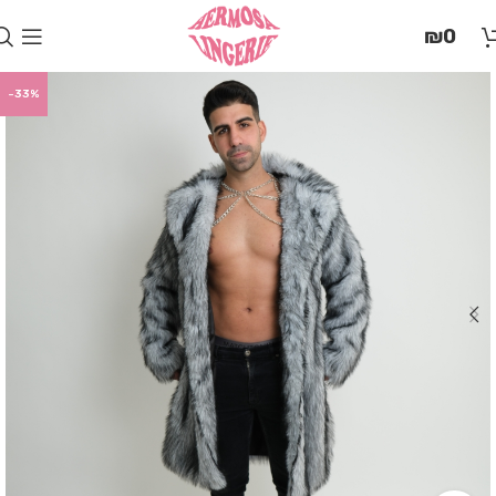
בְּאֲתָר
₪
0
זֶה
מֻפְעֶלֶת
מַעֲרֶכֶת
-33%
"המרכז
הישראלי
לְהַנְגָּשָׁת
אָתָרִים".
הַמְּסַיַּעַת
לִנְגִישׁוּת
הָאֲתָר.
לִפְתִיחַת
תַּפְרִיט
הֵנְּגִישׁוּת
לְחַץ
ALT+0