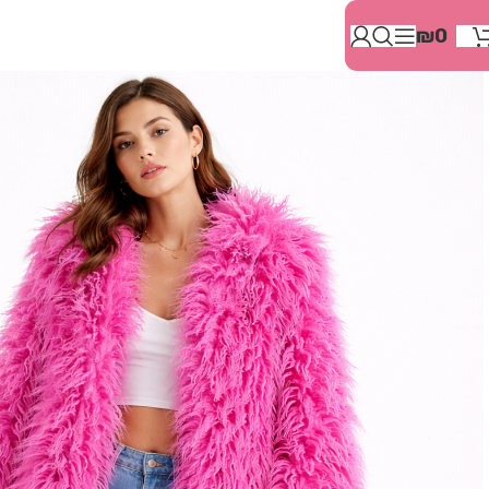
בְּאֲתָר
₪
0
זֶה
מֻפְעֶלֶת
מַעֲרֶכֶת
"המרכז
הישראלי
לְהַנְגָּשָׁת
אָתָרִים".
הַמְּסַיַּעַת
לִנְגִישׁוּת
הָאֲתָר.
לִפְתִיחַת
תַּפְרִיט
הֵנְּגִישׁוּת
לְחַץ
ALT+0