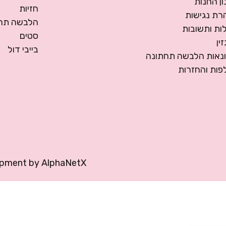
ן החנות
חזיות
רת נגישות
הלבשה תחת
ות ותשובות
סטים
ין
בייבי דול
ונאות הלבשה תחתונה
פות והחזרות
opment by
AlphaNetX