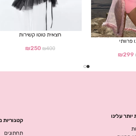
חצאית טוטו קשירות
 פרוותי
₪
250
₪
400
₪
299
יותר עלינו
קטגוריות נ
ת
תחתונים