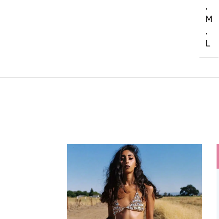
,
M
,
L