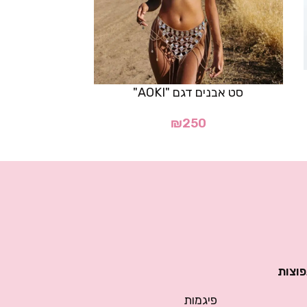
סט אבנים דגם "AOKI"
חולצת מקרמה ל
₪
250
70
פוצות
פיגמות