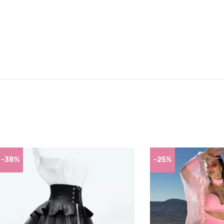
-38%
-25%