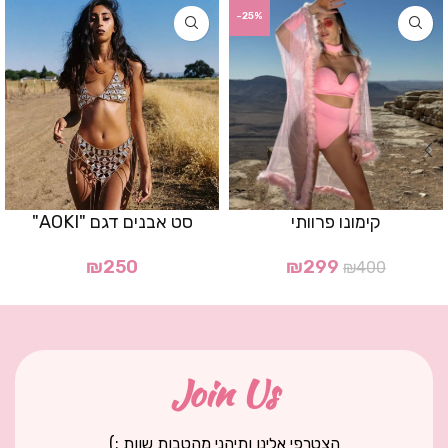
-25%
קימונו פרוותי
סט אבנים דגם "AOKI"
₪
250
₪
299
₪
400
Join Us
הצטרפי אלינו ותיהני מהטבות שוות :)