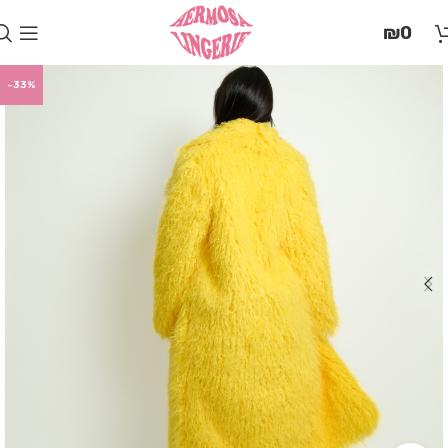
בְּאֲתָר
₪
0
זֶה
מֻפְעֶלֶת
מַעֲרֶכֶת
-33%
"המרכז
הישראלי
לְהַנְגָּשָׁת
אָתָרִים".
הַמְּסַיַּעַת
לִנְגִישׁוּת
הָאֲתָר.
לִפְתִיחַת
תַּפְרִיט
הֵנְּגִישׁוּת
לְחַץ
ALT+0