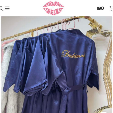
בְּאֲתָר
₪
0
זֶה
מֻפְעֶלֶת
מַעֲרֶכֶת
"המרכז
הישראלי
לְהַנְגָּשָׁת
אָתָרִים".
הַמְּסַיַּעַת
לִנְגִישׁוּת
הָאֲתָר.
לִפְתִיחַת
תַּפְרִיט
הֵנְּגִישׁוּת
לְחַץ
ALT+0