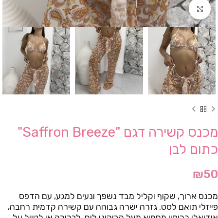
Click to enlarge
מכנס קשירה דגם "Saffron Breeze"
כתום לבן
₪
50
מכנס ארוך, שקוף וקליל מבד נשפך ונעים למגע, עם הדפס
פייזלי תואם לסט. גזרה ישרה גבוהה עם קשירה קדמית רחבה,
אידיאלי ככיסוי מחמיא מעל הביקיני לים, לבריכה או לטיול על