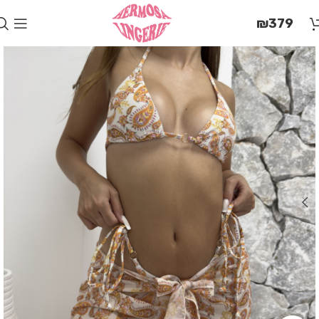
בְּאֲתָר
₪
379
זֶה
מֻפְעֶלֶת
מַעֲרֶכֶת
"המרכז
הישראלי
לְהַנְגָּשָׁת
אָתָרִים".
הַמְּסַיַּעַת
לִנְגִישׁוּת
הָאֲתָר.
לִפְתִיחַת
תַּפְרִיט
הֵנְּגִישׁוּת
לְחַץ
ALT+0