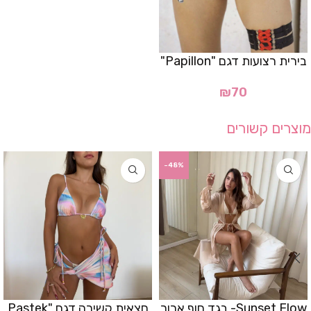
בירית רצועות דגם "Papillon"
₪
70
מוצרים קשורים
-48%
Sunset Flow- בגד חוף ארוך
חצאית קשירה דגם "Pastek