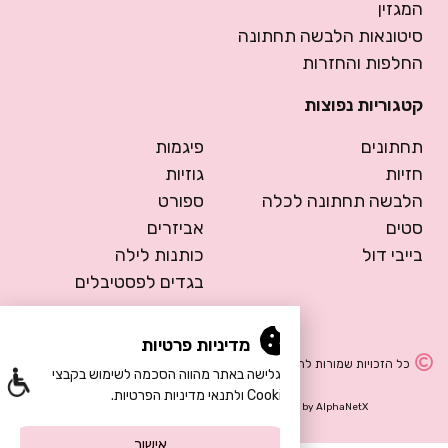
המגזין
סיטונאות הלבשה תחתונה
החלפות והחזרות
קטגוריות נפוצות
תחתונים
פיגמות
חזיות
גוזיות
הלבשה תחתונה לכלה
ספורט
סטים
אביזרים
בייבי דול
כותנות לילה
בגדים לפסטיבלים
מדיניות פרטיות
כל הזכויות שמורות להרמוסה – הלבשה תחתונה
הגלישה באתר מהווה הסכמה לשימוש בקבצי
Cookie ולתנאי מדיניות הפרטיות.
Design by Meital Manor
Development by
AlphaNetX
אישור