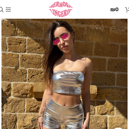
בְּאֲתָר
₪
0
זֶה
מֻפְעֶלֶת
מַעֲרֶכֶת
"המרכז
הישראלי
לְהַנְגָּשָׁת
אָתָרִים".
הַמְּסַיַּעַת
לִנְגִישׁוּת
הָאֲתָר.
לִפְתִיחַת
תַּפְרִיט
הֵנְּגִישׁוּת
לְחַץ
ALT+0