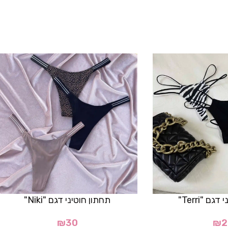
ם "Terri"
תחתון חוטיני דגם "Niki"
₪
30
₪
2