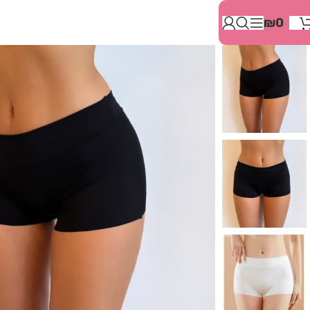
בְּאֲתָר
₪
0
זֶה
מֻפְעֶלֶת
מַעֲרֶכֶת
"המרכז
הישראלי
לְהַנְגָּשָׁת
אָתָרִים".
הַמְּסַיַּעַת
לִנְגִישׁוּת
הָאֲתָר.
לִפְתִיחַת
תַּפְרִיט
הֵנְּגִישׁוּת
לְחַץ
ALT+0