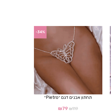
-34%
תחתון אבנים דגם ״Pietro״
תחתון ברזילאי דגם 
₪
79
₪
119