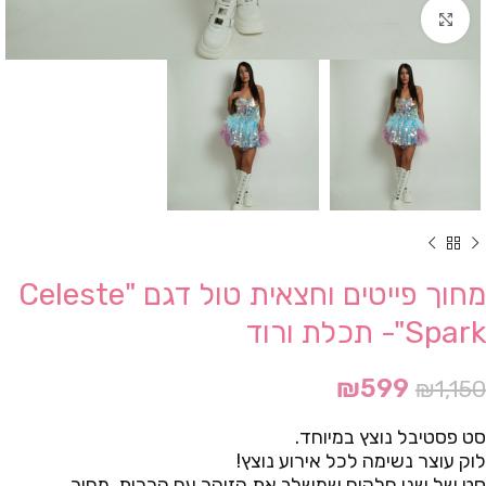
Click to enlarge
מחוך פייטים וחצאית טול דגם "Celeste
Spark"- תכלת ורוד
₪
599
₪
1,150
סט פסטיבל נוצץ במיוחד.
לוק עוצר נשימה לכל אירוע נוצץ!
סט של שני חלקים שמשלב את הזוהר עם הרכות, מחוך