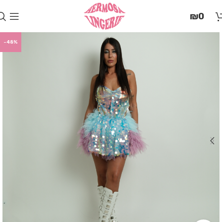
בְּאֲתָר
₪
0
זֶה
מֻפְעֶלֶת
מַעֲרֶכֶת
-48%
"המרכז
הישראלי
לְהַנְגָּשָׁת
אָתָרִים".
הַמְּסַיַּעַת
לִנְגִישׁוּת
הָאֲתָר.
לִפְתִיחַת
תַּפְרִיט
הֵנְּגִישׁוּת
לְחַץ
ALT+0