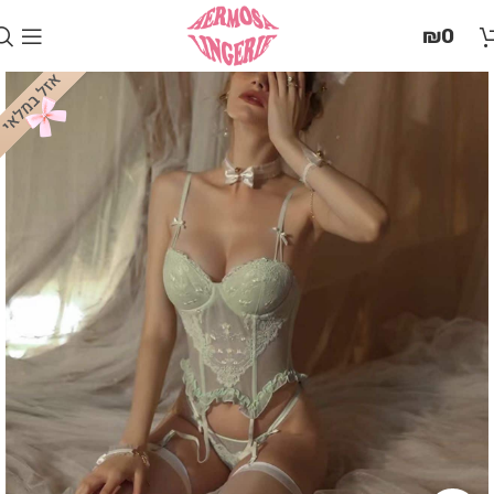
בְּאֲתָר
₪
0
זֶה
מֻפְעֶלֶת
מַעֲרֶכֶת
"המרכז
הישראלי
לְהַנְגָּשָׁת
אָתָרִים".
הַמְּסַיַּעַת
לִנְגִישׁוּת
הָאֲתָר.
לִפְתִיחַת
תַּפְרִיט
הֵנְּגִישׁוּת
לְחַץ
ALT+0