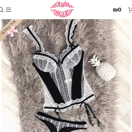
בְּאֲתָר
₪
0
זֶה
מֻפְעֶלֶת
מַעֲרֶכֶת
"המרכז
הישראלי
לְהַנְגָּשָׁת
אָתָרִים".
הַמְּסַיַּעַת
לִנְגִישׁוּת
הָאֲתָר.
לִפְתִיחַת
תַּפְרִיט
הֵנְּגִישׁוּת
לְחַץ
ALT+0