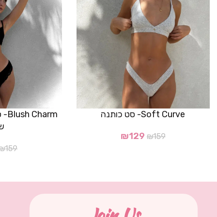
Soft Curve- סט כותנה
arm
ש
₪
129
₪
159
₪
159
Join Us