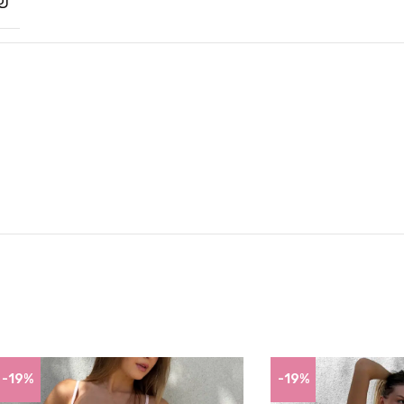
שח
-19%
-19%