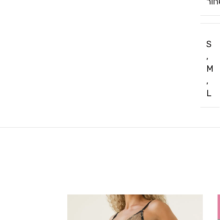
ור
S
,
M
,
L