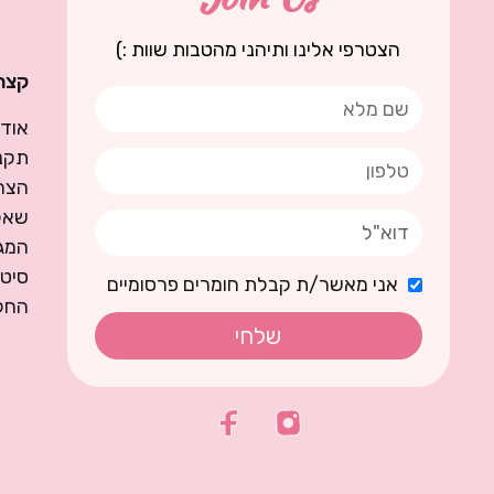
הצטרפי אלינו ותיהני מהטבות שוות :)
קצת 
אודו
תקנו
הצה
שאל
המגז
סיט
אני מאשר/ת קבלת חומרים פרסומיים
החל
שלחי