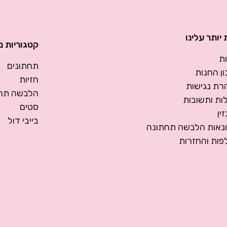
יותר עלינו
קטגוריות נ
ת
תחתונים
ן החנות
חזיות
רת נגישות
הלבשה תחת
ות ותשובות
סטים
ין
בייבי דול
ונאות הלבשה תחתונה
פות והחזרות