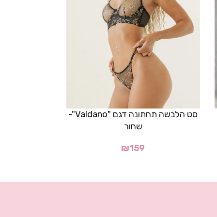
סט הלבשה תחתונה דגם "Valdano"-
סט דגם "Lorrai"- ש
שחור
₪
159