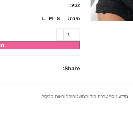
צבע
מידה
L
M
S
הו
Share:
מידע נוסף
טבלת מידות
משלוחים
הוראות כביסה