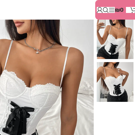
בְּאֲתָר
₪
0
זֶה
מֻפְעֶלֶת
מַעֲרֶכֶת
"המרכז
הישראלי
לְהַנְגָּשָׁת
אָתָרִים".
הַמְּסַיַּעַת
לִנְגִישׁוּת
הָאֲתָר.
לִפְתִיחַת
תַּפְרִיט
הֵנְּגִישׁוּת
לְחַץ
ALT+0