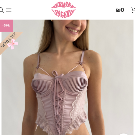
בְּאֲתָר
₪
0
זֶה
מֻפְעֶלֶת
מַעֲרֶכֶת
-59%
"המרכז
הישראלי
לְהַנְגָּשָׁת
אָתָרִים".
הַמְּסַיַּעַת
לִנְגִישׁוּת
הָאֲתָר.
לִפְתִיחַת
תַּפְרִיט
הֵנְּגִישׁוּת
לְחַץ
ALT+0