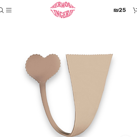
בְּאֲתָר
₪
25
זֶה
מֻפְעֶלֶת
מַעֲרֶכֶת
"המרכז
הישראלי
לְהַנְגָּשָׁת
אָתָרִים".
הַמְּסַיַּעַת
לִנְגִישׁוּת
הָאֲתָר.
לִפְתִיחַת
תַּפְרִיט
הֵנְּגִישׁוּת
לְחַץ
ALT+0