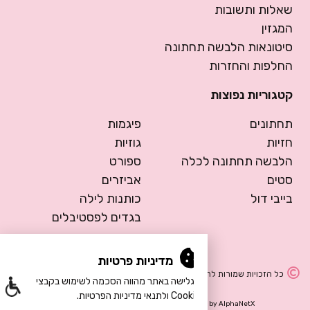
שאלות ותשובות
המגזין
סיטונאות הלבשה תחתונה
החלפות והחזרות
קטגוריות נפוצות
תחתונים
פיגמות
חזיות
גוזיות
הלבשה תחתונה לכלה
ספורט
סטים
אביזרים
בייבי דול
כותנות לילה
בגדים לפסטיבלים
מדיניות פרטיות
כל הזכויות שמורות להרמוסה – הלבשה תחתונה
הגלישה באתר מהווה הסכמה לשימוש בקבצי
Cookie ולתנאי מדיניות הפרטיות.
Design by Meital Manor
Development by
AlphaNetX