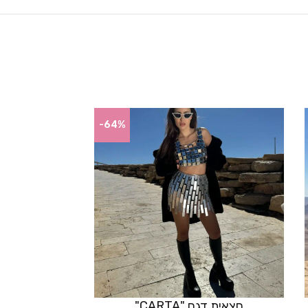
-64%
חצאית דגם "CARTA"
מדבקות פיט