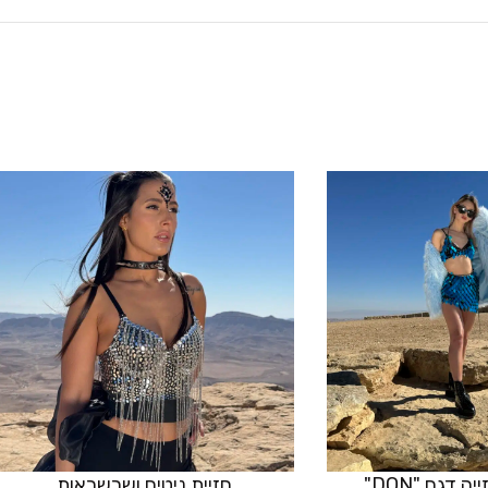
 דגם "DON"
חזיית ניטים ושרשראות