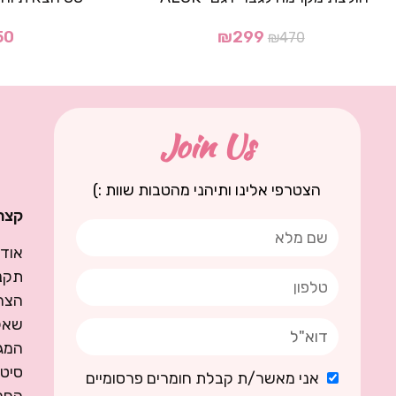
50
₪
299
₪
470
Join Us
הצטרפי אלינו ותיהני מהטבות שוות :)
קצת 
אודו
תקנו
הצה
שאל
המגז
סיט
אני מאשר/ת קבלת חומרים פרסומיים