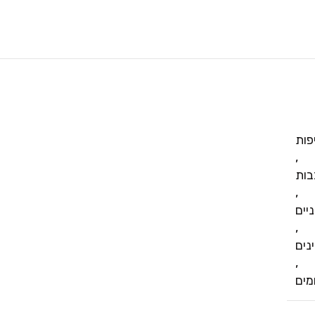
פות
,
בות
,
יים
,
נים
,
מים