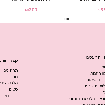
₪
300
₪
3
יותר עלינו
קטגוריות נ
ת
תחתונים
ן החנות
חזיות
רת נגישות
הלבשה תחת
ות ותשובות
סטים
ין
בייבי דול
ונאות הלבשה תחתונה