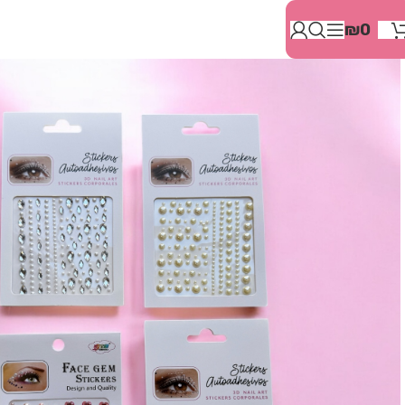
בְּאֲתָר
₪
0
זֶה
מֻפְעֶלֶת
מַעֲרֶכֶת
"המרכז
הישראלי
לְהַנְגָּשָׁת
אָתָרִים".
הַמְּסַיַּעַת
לִנְגִישׁוּת
הָאֲתָר.
לִפְתִיחַת
תַּפְרִיט
הֵנְּגִישׁוּת
לְחַץ
ALT+0