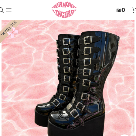
בְּאֲתָר
₪
0
זֶה
מֻפְעֶלֶת
מַעֲרֶכֶת
"המרכז
הישראלי
לְהַנְגָּשָׁת
אָתָרִים".
הַמְּסַיַּעַת
לִנְגִישׁוּת
הָאֲתָר.
לִפְתִיחַת
תַּפְרִיט
הֵנְּגִישׁוּת
לְחַץ
ALT+0