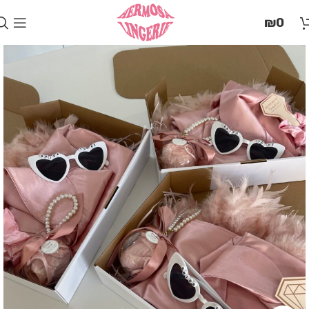
בְּאֲתָר
₪
0
זֶה
מֻפְעֶלֶת
מַעֲרֶכֶת
"המרכז
הישראלי
לְהַנְגָּשָׁת
אָתָרִים".
הַמְּסַיַּעַת
לִנְגִישׁוּת
הָאֲתָר.
לִפְתִיחַת
תַּפְרִיט
הֵנְּגִישׁוּת
לְחַץ
ALT+0