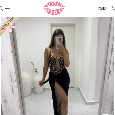
בְּאֲתָר
₪
0
זֶה
מֻפְעֶלֶת
מַעֲרֶכֶת
"המרכז
הישראלי
לְהַנְגָּשָׁת
אָתָרִים".
הַמְּסַיַּעַת
לִנְגִישׁוּת
הָאֲתָר.
לִפְתִיחַת
תַּפְרִיט
הֵנְּגִישׁוּת
לְחַץ
ALT+0