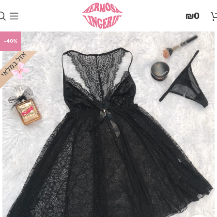
בְּאֲתָר
₪
0
זֶה
מֻפְעֶלֶת
מַעֲרֶכֶת
-40%
"המרכז
הישראלי
לְהַנְגָּשָׁת
אָתָרִים".
הַמְּסַיַּעַת
לִנְגִישׁוּת
הָאֲתָר.
לִפְתִיחַת
תַּפְרִיט
הֵנְּגִישׁוּת
לְחַץ
ALT+0