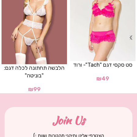
סט סקסי דגם "Tach"- ורוד
הלבשה תחתונה לכלה דגם:
"בוניטה"
₪
49
₪
99
Join Us
הצטרפי אלינו ותיהני מהטבות שוות :)