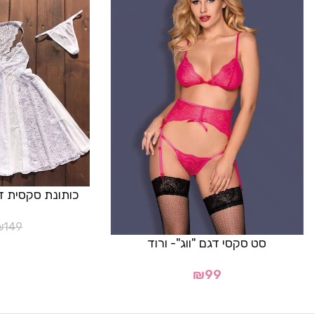
כותונת סקסית דגם ״Tesoro
₪
149
סט סקסי דגם "ווג"- ורוד
₪
99