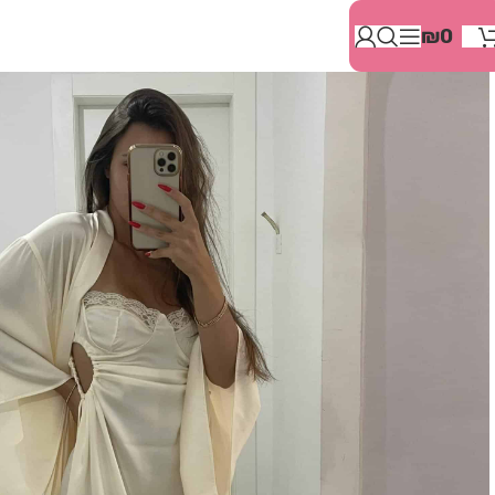
בְּאֲתָר
₪
0
זֶה
מֻפְעֶלֶת
מַעֲרֶכֶת
"המרכז
הישראלי
לְהַנְגָּשָׁת
אָתָרִים".
הַמְּסַיַּעַת
לִנְגִישׁוּת
הָאֲתָר.
לִפְתִיחַת
תַּפְרִיט
הֵנְּגִישׁוּת
לְחַץ
ALT+0