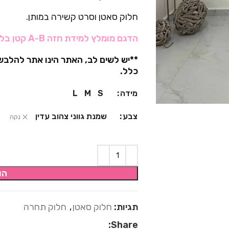
חלוק סאטן וסרט קשירה במותן.
הדגם מומלץ למידת חזה A-B קטן בלבד.
**יש לשים לב, האתר הינו אתר להל
כלל.
מידה
L
M
S
צבע
שמנת גווני צהוב עדין
נקה
הו
תגיות:
חלוק סאטן
,
חלוק תחרה
Share: