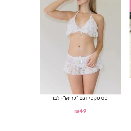
סט סקסי דגם "לריאן"- לבן
סט סקסי ל
₪
49