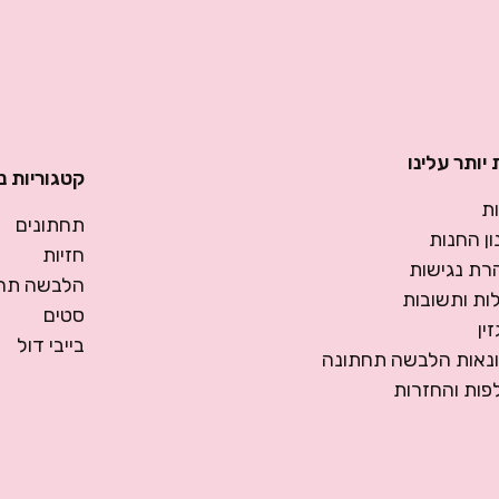
יותר עלינו
קטגוריות נ
ת
תחתונים
ן החנות
חזיות
רת נגישות
הלבשה תחת
ות ותשובות
סטים
ין
בייבי דול
ונאות הלבשה תחתונה
פות והחזרות