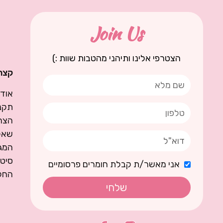
Join Us
הצטרפי אלינו ותיהני מהטבות שוות :)
קצת 
אודו
תקנו
הצה
שאל
המגז
סיט
אני מאשר/ת קבלת חומרים פרסומיים
החל
שלחי