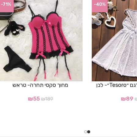
-71%
-40%
״- לבן
מחוך סקסי תחרה- טראש
₪
55
₪
89
₪
189