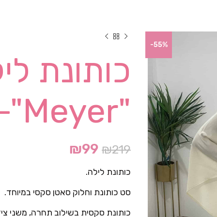
-55%
כותונת לי
"Meyer"- שמנת
₪
99
₪
219
כותונת לילה.
סט כותונת וחלוק סאטן סקסי במיוחד.
כותונת סקסית בשילוב תחרה, משני ציד