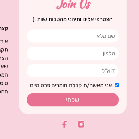
Join Us
הצטרפי אלינו ותיהני מהטבות שוות :)
קצת 
אודו
תקנו
הצה
שאל
המגז
סיט
אני מאשר/ת קבלת חומרים פרסומיים
החל
שלחי