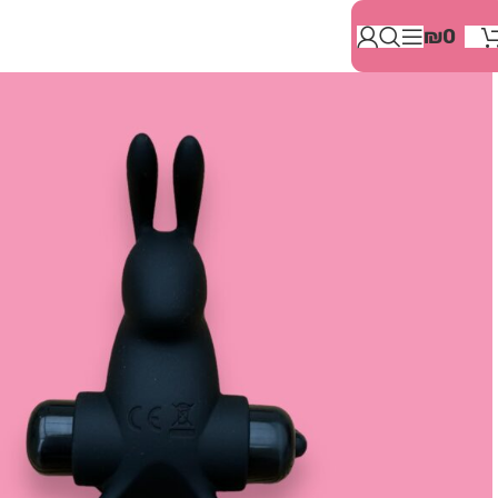
בְּאֲתָר
₪
0
זֶה
מֻפְעֶלֶת
מַעֲרֶכֶת
"המרכז
הישראלי
לְהַנְגָּשָׁת
אָתָרִים".
הַמְּסַיַּעַת
לִנְגִישׁוּת
הָאֲתָר.
לִפְתִיחַת
תַּפְרִיט
הֵנְּגִישׁוּת
לְחַץ
ALT+0