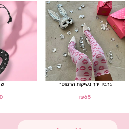
גרביון ירך נשיקות הרמוסה
שו
0
₪
65