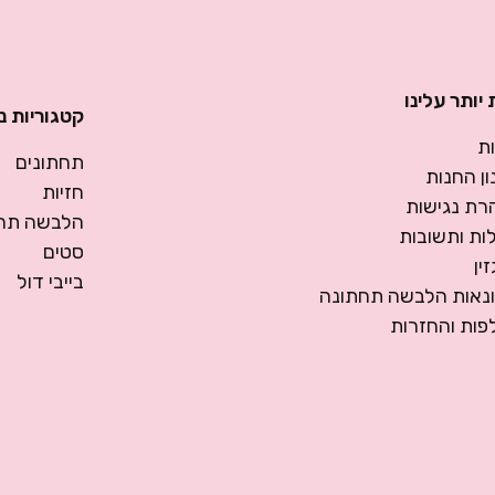
יותר עלינו
קטגוריות נ
ת
תחתונים
ן החנות
חזיות
רת נגישות
הלבשה תחת
ות ותשובות
סטים
ין
בייבי דול
ונאות הלבשה תחתונה
פות והחזרות