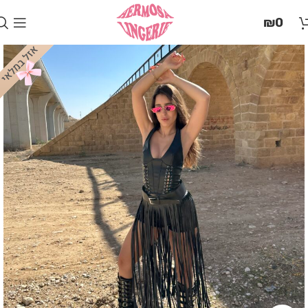
בְּאֲתָר
₪
0
זֶה
מֻפְעֶלֶת
מַעֲרֶכֶת
"המרכז
הישראלי
לְהַנְגָּשָׁת
אָתָרִים".
הַמְּסַיַּעַת
לִנְגִישׁוּת
הָאֲתָר.
לִפְתִיחַת
תַּפְרִיט
הֵנְּגִישׁוּת
לְחַץ
ALT+0