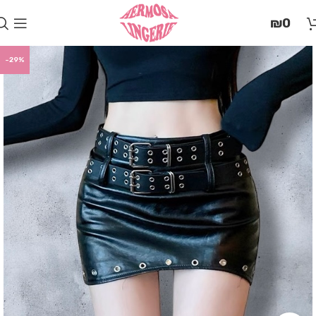
בְּאֲתָר
₪
0
זֶה
מֻפְעֶלֶת
מַעֲרֶכֶת
-29%
"המרכז
הישראלי
לְהַנְגָּשָׁת
אָתָרִים".
הַמְּסַיַּעַת
לִנְגִישׁוּת
הָאֲתָר.
לִפְתִיחַת
תַּפְרִיט
הֵנְּגִישׁוּת
לְחַץ
ALT+0