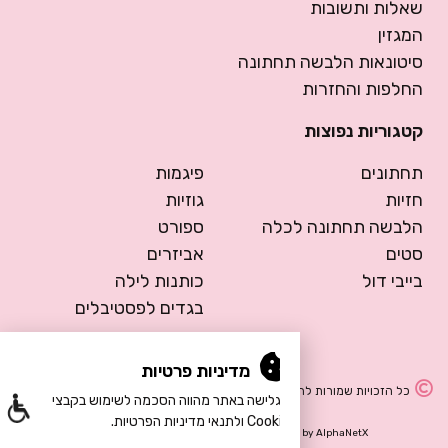
שאלות ותשובות
המגזין
סיטונאות הלבשה תחתונה
החלפות והחזרות
קטגוריות נפוצות
תחתונים
פיגמות
חזיות
גוזיות
הלבשה תחתונה לכלה
ספורט
סטים
אביזרים
בייבי דול
כותנות לילה
בגדים לפסטיבלים
מדיניות פרטיות
כל הזכויות שמורות להרמוסה – הלבשה תחתונה
הגלישה באתר מהווה הסכמה לשימוש בקבצי
Cookie ולתנאי מדיניות הפרטיות.
Design by Meital Manor
Development by
AlphaNetX