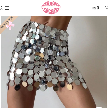
בְּאֲתָר
₪
0
זֶה
מֻפְעֶלֶת
מַעֲרֶכֶת
"המרכז
הישראלי
לְהַנְגָּשָׁת
אָתָרִים".
הַמְּסַיַּעַת
לִנְגִישׁוּת
הָאֲתָר.
לִפְתִיחַת
תַּפְרִיט
הֵנְּגִישׁוּת
לְחַץ
ALT+0