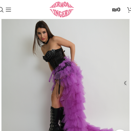
בְּאֲתָר
₪
0
זֶה
מֻפְעֶלֶת
מַעֲרֶכֶת
"המרכז
הישראלי
לְהַנְגָּשָׁת
אָתָרִים".
הַמְּסַיַּעַת
לִנְגִישׁוּת
הָאֲתָר.
לִפְתִיחַת
תַּפְרִיט
הֵנְּגִישׁוּת
לְחַץ
ALT+0