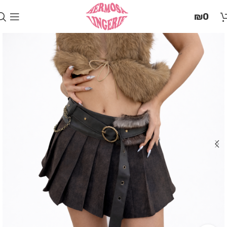
בְּאֲתָר
₪
0
זֶה
מֻפְעֶלֶת
מַעֲרֶכֶת
"המרכז
הישראלי
לְהַנְגָּשָׁת
אָתָרִים".
הַמְּסַיַּעַת
לִנְגִישׁוּת
הָאֲתָר.
לִפְתִיחַת
תַּפְרִיט
הֵנְּגִישׁוּת
לְחַץ
ALT+0