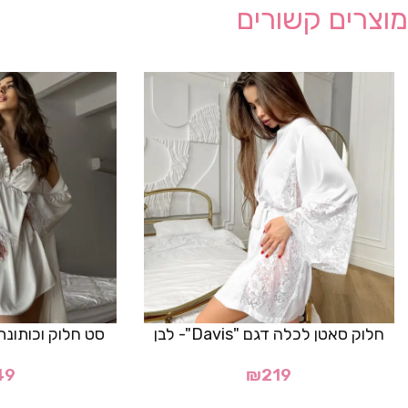
מוצרים קשורים
חלוק סאטן לכלה דגם "Davis"- לבן
סט חלוק וכותונת דגם "ry
49
₪
219