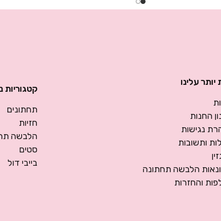
יותר עלינו
קטגוריות נ
ת
תחתונים
ן החנות
חזיות
רת נגישות
הלבשה תחת
ות ותשובות
סטים
ין
בייבי דול
ונאות הלבשה תחתונה
פות והחזרות