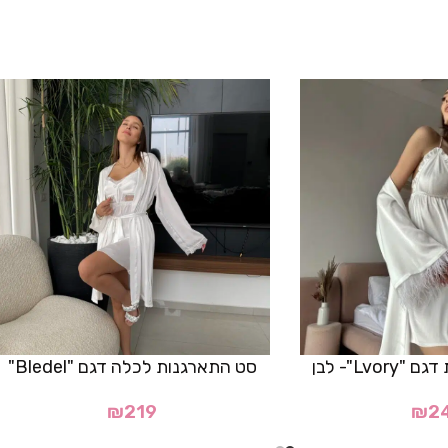
Lvo"- לבן
סט התארגנות לכלה דגם "Bledel"
₪
219
₪
2