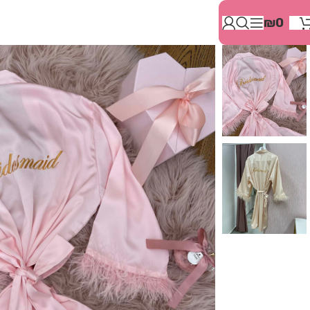
בְּאֲתָר
₪
0
זֶה
מֻפְעֶלֶת
מַעֲרֶכֶת
"המרכז
הישראלי
לְהַנְגָּשָׁת
אָתָרִים".
הַמְּסַיַּעַת
לִנְגִישׁוּת
הָאֲתָר.
לִפְתִיחַת
תַּפְרִיט
הֵנְּגִישׁוּת
לְחַץ
ALT+0