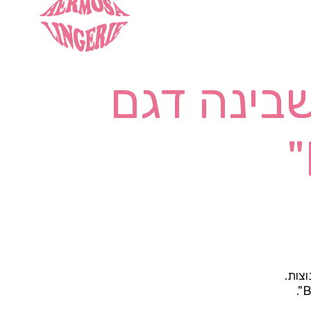
בינה דגם
צות.