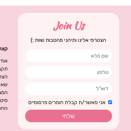
Join Us
הצטרפי אלינו ותיהני מהטבות שוות :)
קצת 
אודו
תקנו
הצה
שאל
המגז
סיט
אני מאשר/ת קבלת חומרים פרסומיים
החל
שלחי