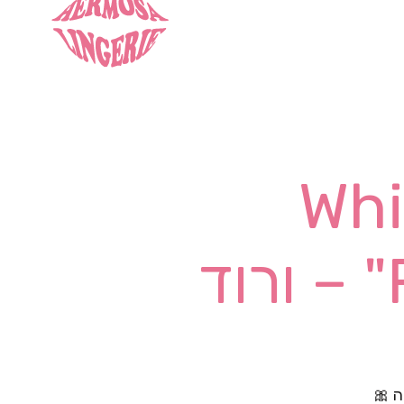
"Wh
ד
 🎀