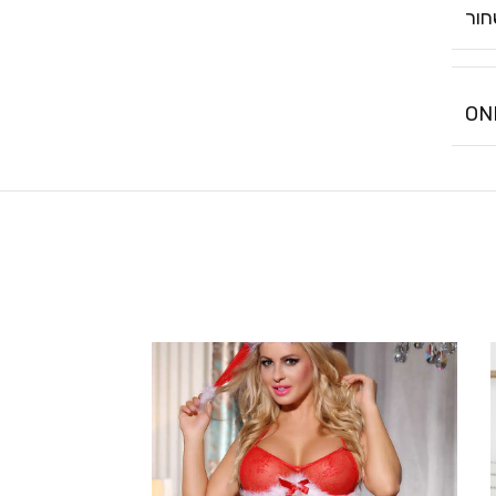
ור
ON