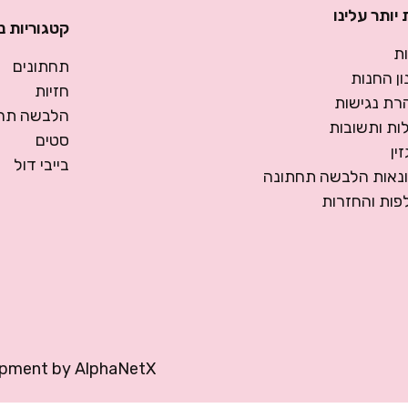
יותר עלינו
קטגוריות נ
ת
תחתונים
ן החנות
חזיות
רת נגישות
הלבשה תחת
ות ותשובות
סטים
ין
בייבי דול
ונאות הלבשה תחתונה
פות והחזרות
opment by
AlphaNetX