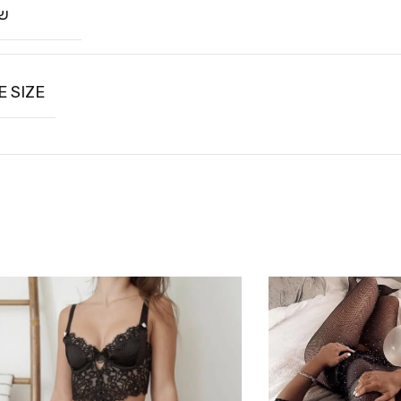
שח
E SIZE