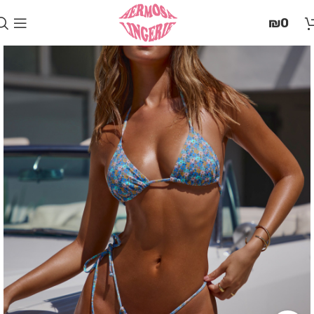
בְּאֲתָר
₪
0
זֶה
מֻפְעֶלֶת
מַעֲרֶכֶת
"המרכז
הישראלי
לְהַנְגָּשָׁת
אָתָרִים".
הַמְּסַיַּעַת
לִנְגִישׁוּת
הָאֲתָר.
לִפְתִיחַת
תַּפְרִיט
הֵנְּגִישׁוּת
לְחַץ
ALT+0