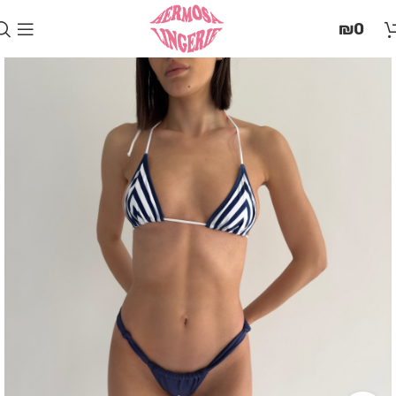
בְּאֲתָר
₪
0
זֶה
מֻפְעֶלֶת
מַעֲרֶכֶת
"המרכז
הישראלי
לְהַנְגָּשָׁת
אָתָרִים".
הַמְּסַיַּעַת
לִנְגִישׁוּת
הָאֲתָר.
לִפְתִיחַת
תַּפְרִיט
הֵנְּגִישׁוּת
לְחַץ
ALT+0