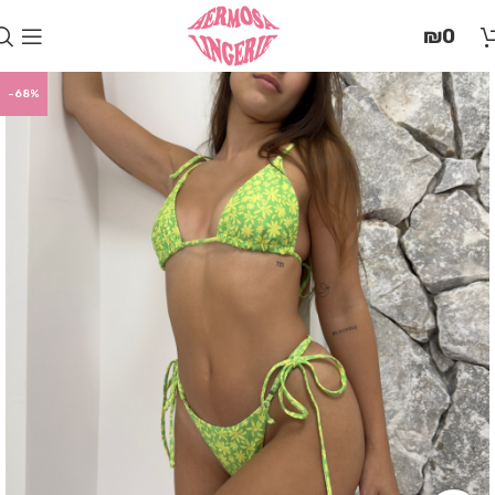
בְּאֲתָר
₪
0
זֶה
מֻפְעֶלֶת
מַעֲרֶכֶת
-68%
"המרכז
הישראלי
לְהַנְגָּשָׁת
אָתָרִים".
הַמְּסַיַּעַת
לִנְגִישׁוּת
הָאֲתָר.
לִפְתִיחַת
תַּפְרִיט
הֵנְּגִישׁוּת
לְחַץ
ALT+0