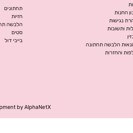
ת
תחתונים
ן החנות
חזיות
רת נגישות
הלבשה תחת
ות ותשובות
סטים
ין
בייבי דול
ונאות הלבשה תחתונה
פות והחזרות
opment by
AlphaNetX