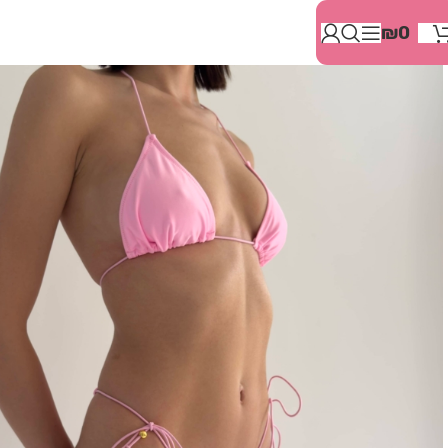
בְּאֲתָר
₪
0
זֶה
מֻפְעֶלֶת
מַעֲרֶכֶת
"המרכז
הישראלי
לְהַנְגָּשָׁת
אָתָרִים".
הַמְּסַיַּעַת
לִנְגִישׁוּת
הָאֲתָר.
לִפְתִיחַת
תַּפְרִיט
הֵנְּגִישׁוּת
לְחַץ
ALT+0