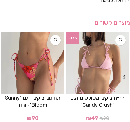
הוראות כביסה
מוצרים קשורים
-46%
חזיית ביקיני משולשים דגם
תחתוני ביקיני דגם "Sunny
"Candy Crush"
Bloom"- ורוד
₪
90
₪
49
₪
90