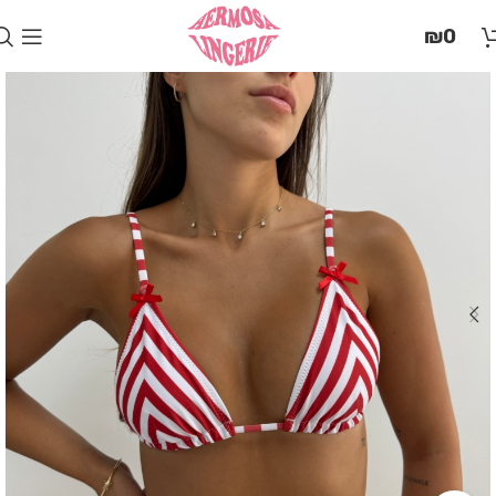
בְּאֲתָר
₪
0
זֶה
מֻפְעֶלֶת
מַעֲרֶכֶת
"המרכז
הישראלי
לְהַנְגָּשָׁת
אָתָרִים".
הַמְּסַיַּעַת
לִנְגִישׁוּת
הָאֲתָר.
לִפְתִיחַת
תַּפְרִיט
הֵנְּגִישׁוּת
לְחַץ
ALT+0