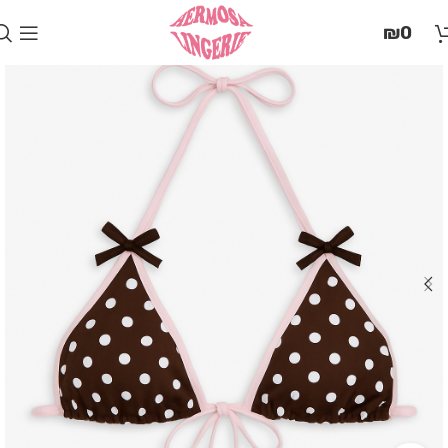
בְּאֲתָר
₪
0
זֶה
מֻפְעֶלֶת
מַעֲרֶכֶת
"המרכז
הישראלי
לְהַנְגָּשָׁת
אָתָרִים".
הַמְּסַיַּעַת
לִנְגִישׁוּת
הָאֲתָר.
לִפְתִיחַת
תַּפְרִיט
הֵנְּגִישׁוּת
לְחַץ
ALT+0