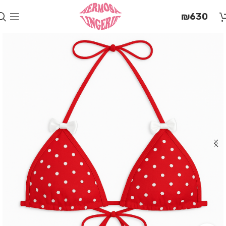
בְּאֲתָר
₪
630
זֶה
מֻפְעֶלֶת
מַעֲרֶכֶת
"המרכז
הישראלי
לְהַנְגָּשָׁת
אָתָרִים".
הַמְּסַיַּעַת
לִנְגִישׁוּת
הָאֲתָר.
לִפְתִיחַת
תַּפְרִיט
הֵנְּגִישׁוּת
לְחַץ
ALT+0