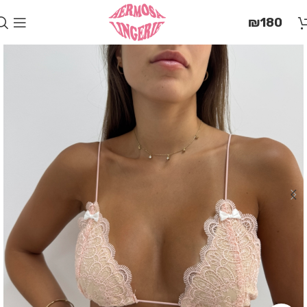
בְּאֲתָר
₪
180
זֶה
מֻפְעֶלֶת
מַעֲרֶכֶת
"המרכז
הישראלי
לְהַנְגָּשָׁת
אָתָרִים".
הַמְּסַיַּעַת
לִנְגִישׁוּת
הָאֲתָר.
לִפְתִיחַת
תַּפְרִיט
הֵנְּגִישׁוּת
לְחַץ
ALT+0