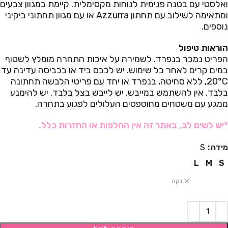
ואלסטי עם בטנה פנימית לנוחות מקסימלית. קיימת במגוון צבעים
ומתאימה לשילוב עם תחתון Azzurra או עם מגוון תחתוני ביקיני
נוספים.
הוראות טיפול
הפריט נמכר בנפרד. לשמירה על איכות התחרה מומלץ לשטוף
במים קרים לאחר כל שימוש. יש לכבס ביד או בכביסה עדינה עד
20°C, ללא סחיטה, בנפרד או יחד עם פריטי הלבשה תחתונה
בלבד. אין להשתמש במייבש. יש לייבש בצל בלבד. יש להימנע
ממגע עם משטחים מחוספסים העלולים לפגוע בתחרה.
*יש לשים לב, באתר זה אין החלפות או החזרות כלל.
מידה
S
L
M
S
נקה