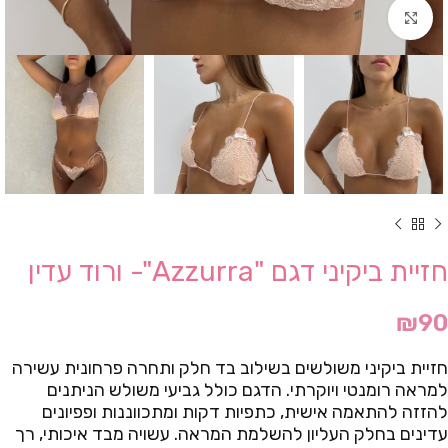
Click to enlarge
חזיית ביקיני דגם "Azzurra"- ורוד עדין
₪
90
חזיית ביקיני משולשים בשילוב בד חלק ותחרה פרחונית עשירה
למראה רומנטי ויוקרתי. הדגם כולל גביעי משולש הניתנים
להזזה להתאמה אישית, כתפיות דקות ומתכווננות ופפיונים
עדינים בחלק העליון להשלמת המראה. עשויה מבד איכותי, רך