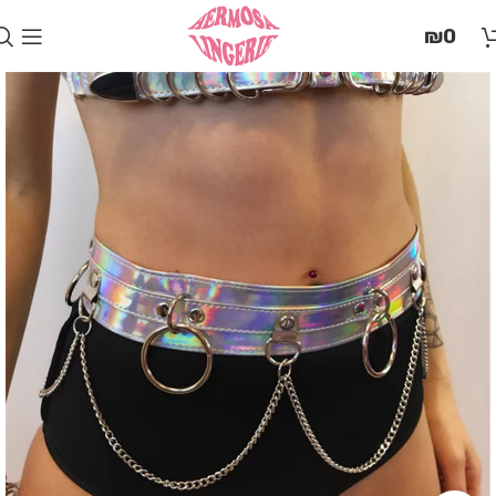
בְּאֲתָר
₪
0
זֶה
מֻפְעֶלֶת
מַעֲרֶכֶת
"המרכז
הישראלי
לְהַנְגָּשָׁת
אָתָרִים".
הַמְּסַיַּעַת
לִנְגִישׁוּת
הָאֲתָר.
לִפְתִיחַת
תַּפְרִיט
הֵנְּגִישׁוּת
לְחַץ
ALT+0