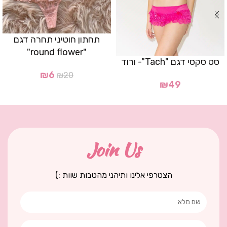
תחתון חוטיני תחרה דגם
"round flower"
סט סקסי דגם "Tach"- ורוד
₪
6
₪
20
₪
49
Join Us
הצטרפי אלינו ותיהני מהטבות שוות :)