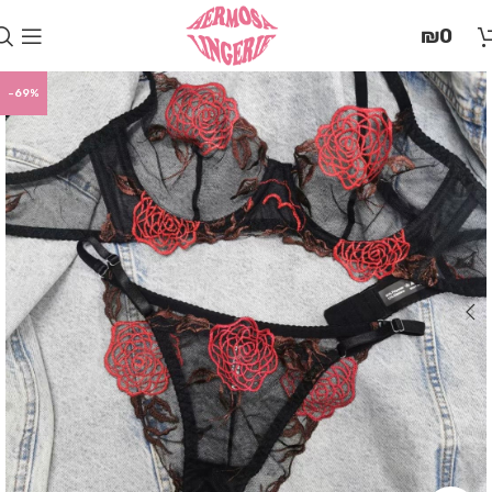
בְּאֲתָר
₪
0
זֶה
מֻפְעֶלֶת
מַעֲרֶכֶת
-69%
"המרכז
הישראלי
לְהַנְגָּשָׁת
אָתָרִים".
הַמְּסַיַּעַת
לִנְגִישׁוּת
הָאֲתָר.
לִפְתִיחַת
תַּפְרִיט
הֵנְּגִישׁוּת
לְחַץ
ALT+0