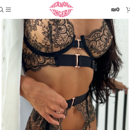
בְּאֲתָר
₪
0
זֶה
מֻפְעֶלֶת
מַעֲרֶכֶת
"המרכז
הישראלי
לְהַנְגָּשָׁת
אָתָרִים".
הַמְּסַיַּעַת
לִנְגִישׁוּת
הָאֲתָר.
לִפְתִיחַת
תַּפְרִיט
הֵנְּגִישׁוּת
לְחַץ
ALT+0