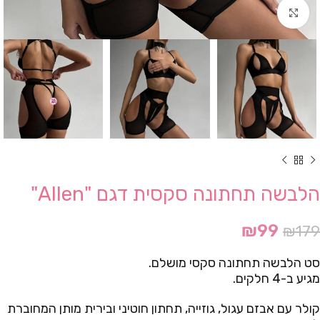
Click to enlarge
הלבשה תחתונה סקסית דגם "Allen"
₪
99
₪
179
סט הלבשה תחתונה סקסי מושלם.
מגיע ב-4 חלקים.
קולר עם אבזם עגול, גוזייה, תחתון חוטיני ובירית מותן המחוברת