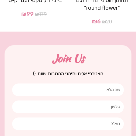
תחתון חוטיני תחרה דגם
בייבי דול סקסי דגם "קייט"
"round flower"
₪
99
₪
179
₪
6
₪
20
Join Us
הצטרפי אלינו ותיהני מהטבות שוות :)