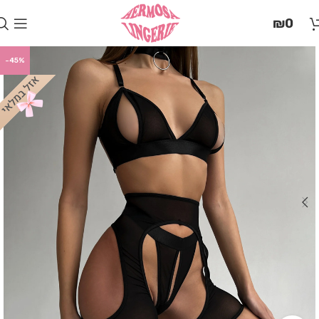
בְּאֲתָר
₪
0
זֶה
מֻפְעֶלֶת
מַעֲרֶכֶת
-45%
"המרכז
הישראלי
לְהַנְגָּשָׁת
אָתָרִים".
הַמְּסַיַּעַת
לִנְגִישׁוּת
הָאֲתָר.
לִפְתִיחַת
תַּפְרִיט
הֵנְּגִישׁוּת
לְחַץ
ALT+0